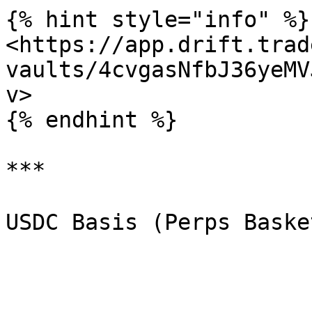
{% hint style="info" %}

<https://app.drift.trad
vaults/4cvgasNfbJ36yeMV
v>

{% endhint %}

***
