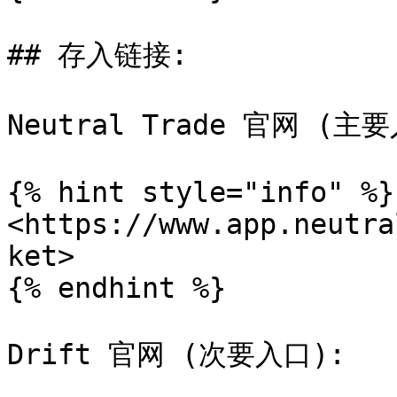
## 存入链接:

Neutral Trade 官网 (主要
{% hint style="info" %}

<https://www.app.neutra
ket>

{% endhint %}

Drift 官网 (次要入口):
