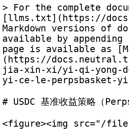
> For the complete docu
[llms.txt](https://docs
Markdown versions of do
available by appending 
page is available as [M
(https://docs.neutral.t
jia-xin-xi/yi-qi-yong-d
yi-ce-le-perpsbasket-yi
# USDC 基准收益策略（Perp
<figure><img src="/file