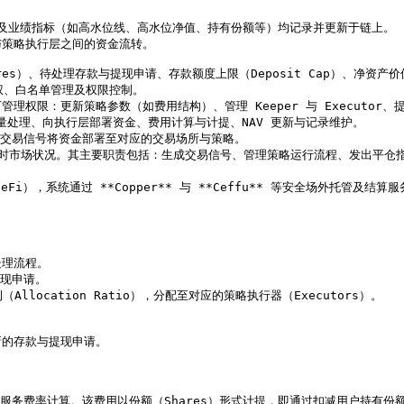
相关数据及业绩指标（如高水位线、高水位净值、持有份额等）均记录并更新于链上。

用户与策略执行层之间的资金流转。

授权、白名单管理及权限控制。

有以下管理权限：更新策略参数（如费用结构）、管理 Keeper 与 Executo
的批量处理、向执行层部署资金、费用计算与计提、NAV 更新与记录维护。

根据实时交易信号将资金部署至对应的交易场所与策略。

控实时市场状况。其主要职责包括：生成交易信号、管理策略运行流程、发出平仓指令
Fi），系统通过 **Copper** 与 **Ceffu** 等安全场外托管及
理流程。

现申请。

Allocation Ratio），分配至对应的策略执行器（Executors）。

新的存款与提现申请。

lt 设定的服务费率计算。该费用以份额（Shares）形式计提，即通过扣减用户持有