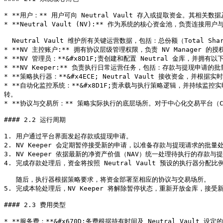
* **用户：** 用户可向 Neutral Vault 存入或提取资金。其
* **Neutral Vault (NV):** 作为系统的核心资金池，负责连接
  Neutral Vault 维护所有关键运营数据，包括：总份额（Total Shares）、待处理存款与提现申请、存款额度上限（Deposit Cap）、净资产价值（NAV）。

* **NV 主控账户:** 拥有协议层级管理权限，负责 NV Manager 的
* **NV 管理员：**&#x8D1F;责创建和配置 Neutral 金库，并拥
* **NV Keeper:** 负责执行日常运营任务，包括：存款与提现申请
* **策略执行器：**&#x4ECE; Neutral Vault 接收资金，并
* **自动化监控系统：**&#x8D1F;责承载与执行策略逻辑，并持续监
转。

* **协议与交易所：** 策略实际执行的底层场所。对于中心化交易平台（Ce
#### 2.2 运行周期

1. 用户通过平台界面发起存款或提现申请。

2. NV Keeper 会定期暂停接受新的申请，以准备存款与提现请求的批量处
3. NV Keeper 依据最新的净资产价值（NAV）统一处理待执行的存款与提
4. 完成存款处理后，资金将按照 Neutral Vault 预设的执行器分配比例（
   随后，执行器根据策略要求，将资金部署至相应的协议与交易场所。

5. 完成本轮处理后，NV Keeper 将解除暂停状态，重新开放金库，接受
#### 2.3 费用类型

* **服务费：**&#x670D;务费根据持有时间及 Neutral Vau