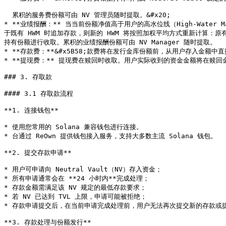
  累积的服务费份额可由 NV 管理员随时提取。&#x20;

* **业绩报酬：** 当当前份额净值高于用户的高水位线（High-Wat
于既有 HWM 时追加存款，则新的 HWM 将按照加权平均方式重新计算：
持有份额进行收取。累积的业绩报酬份额可由 NV Manager 随时提取。

* **存款费：**&#x5B58;款费将在发行金库份额前，从用户存入金额
* **提现费：** 提现费在赎回时收取。用户实际收到的资金金额将在赎回
### 3. 存取款

#### 3.1 存取款流程

**1. 连接钱包**

* 使用您常用的 Solana 兼容钱包进行连接。

* 台通过 ReOwn 提供钱包接入服务，支持大多数主流 Solana 钱包。

**2. 提交存款申请**

* 用户可申请向 Neutral Vault（NV）存入资金；

* 所有申请通常会在 **24 小时内**完成处理；

* 存款金额需满足该 NV 规定的最低存款要求；

* 若 NV 已达到 TVL 上限，申请可能被拒绝；

* 存款申请提交后，在当前申请完成处理前，用户无法再次提交新的存款或
**3. 存款处理与份额发行**
